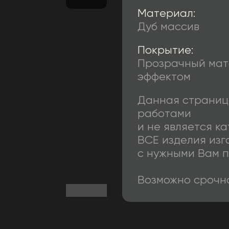
Материал:
Дуб массив
Покрытие:
Прозрачный мат
эффектом
Данная страниц
работами
и не является к
ВСЕ изделия изг
с нужными Вам 
Возможно срочно