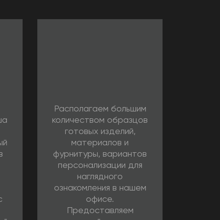
Располагаем большим
ша
количеством образцов
готовых изделий,
ый
материалов и
в
фурнитуры, вариантов
персонализации для
наглядного
ознакомления в нашем
с
офисе.
Предоставляем