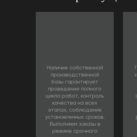
Наличие собственной
производственной
базы гарантирует
проведение полного
цикла работ, контроль
качества на всех
этапах, соблюдение
установленных сроков.
Выполняем заказы в
режиме срочного