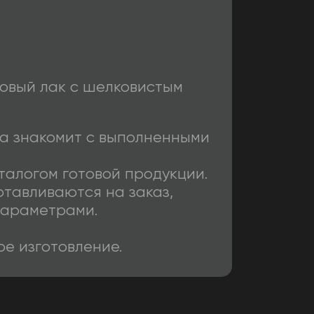
овый лак с шелковистым
а знакомит с выполненными
аталогом готовой продукции.
отавливаются на заказ,
параметрами.
е изготовление.