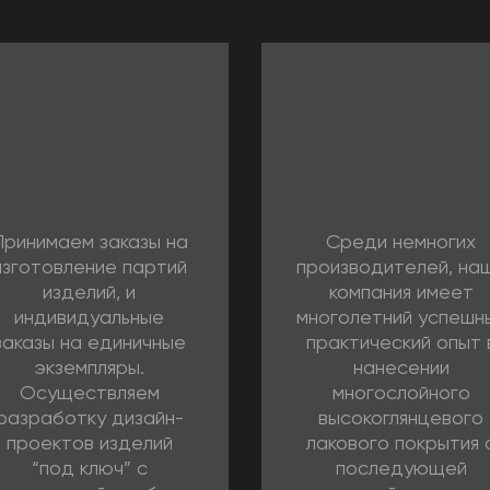
Принимаем заказы на
Среди немногих
изготовление партий
производителей, на
изделий, и
компания имеет
индивидуальные
многолетний успешн
заказы на единичные
практический опыт 
экземпляры.
нанесении
Осуществляем
многослойного
разработку дизайн-
высокоглянцевого
проектов изделий
лакового покрытия 
“под ключ” с
последующей