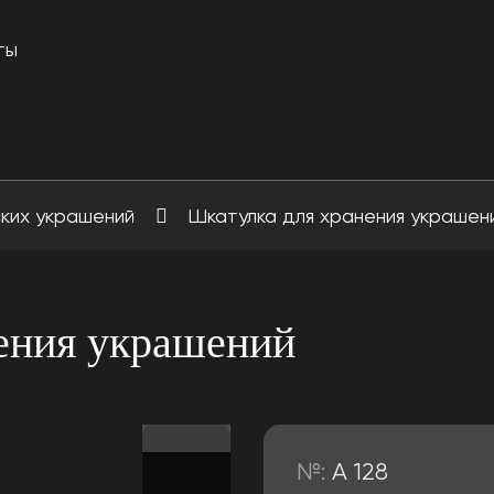
ты
ских украшений
Шкатулка для хранения украшен
ения украшений
№:
A 128