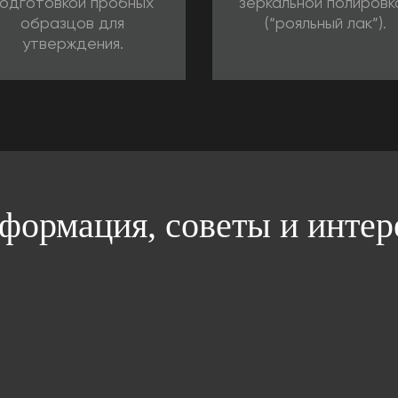
одготовкой пробных
зеркальной полировк
образцов для
(“рояльный лак”).
утверждения.
формация, советы и инте