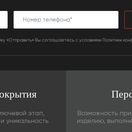
ку «Отправить» Вы соглашаетесь с условиями Политики ко
окрытия
Пер
лючевой этап,
Возможность при
и уникальность
изделию, выполн