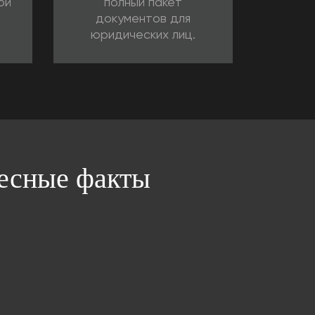
ой
полный пакет
документов для
юридических лиц.
ресные факты