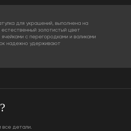
тулка для украшений, выполнена на
т естественный золотистый цвет
 ячейками с перегородками и валиками
амок надежно удерживают
я?
 все детали.