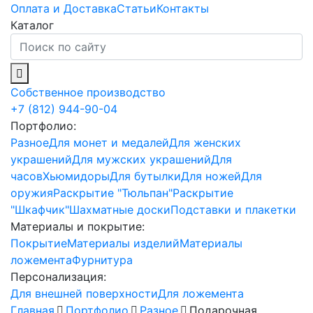
Оплата и Доставка
Статьи
Контакты
Каталог
Собственное производство
+7 (812) 944-90-04
Портфолио:
Разное
Для монет и медалей
Для женских
украшений
Для мужских украшений
Для
часов
Хьюмидоры
Для бутылки
Для ножей
Для
оружия
Раскрытие "Тюльпан"
Раскрытие
"Шкафчик"
Шахматные доски
Подставки и плакетки
Материалы и покрытие:
Покрытие
Материалы изделий
Материалы
ложемента
Фурнитура
Персонализация:
Для внешней поверхности
Для ложемента
Главная
Портфолио
Разное
Подарочная