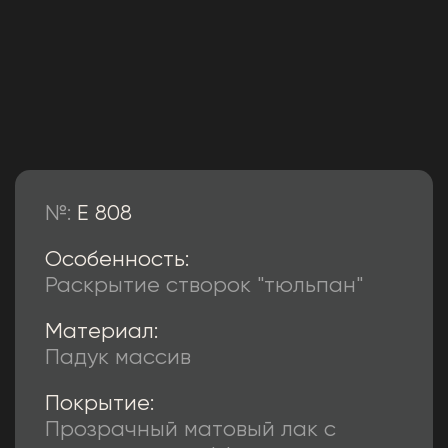
№:
E 808
Особенность:
Раскрытие створок "тюльпан"
Материал:
Падук массив
Покрытие:
Прозрачный матовый лак с