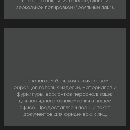
лакового покрытия с последующей
зеркальной полировкой (“рояльный лак”).
Располагаем большим количеством
образцов готовых изделий, материалов и
фурнитуры, вариантов персонализации
для наглядного ознакомления в нашем
офисе. Предоставляем полный пакет
документов для юридических лиц.