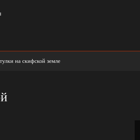
ы
тулки на скифской земле
ой