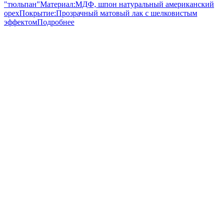
"тюльпан"
Материал:
МДФ, шпон натуральный американский
орех
Покрытие:
Прозрачный матовый лак с шелковистым
эффектом
Подробнее