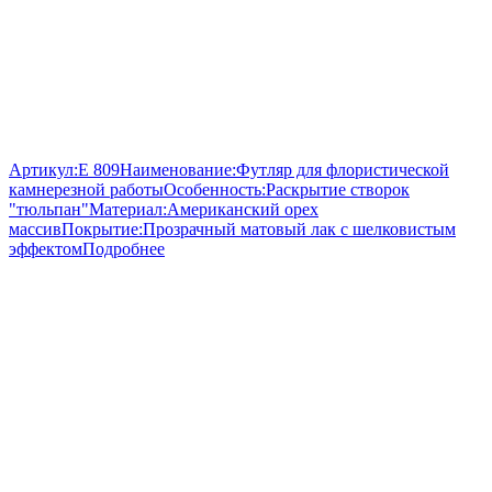
Артикул:
E 809
Наименование:
Футляр для флористической
камнерезной работы
Особенность:
Раскрытие створок
"тюльпан"
Материал:
Американский орех
массив
Покрытие:
Прозрачный матовый лак с шелковистым
эффектом
Подробнее