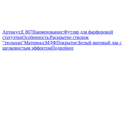
Артикул:
E 807
Наименование:
Футляр для фарфоровой
статуэтки
Особенность:
Раскрытие створок
"тюльпан"
Материал:
МДФ
Покрытие:
Белый матовый лак с
шелковистым эффектом
Подробнее