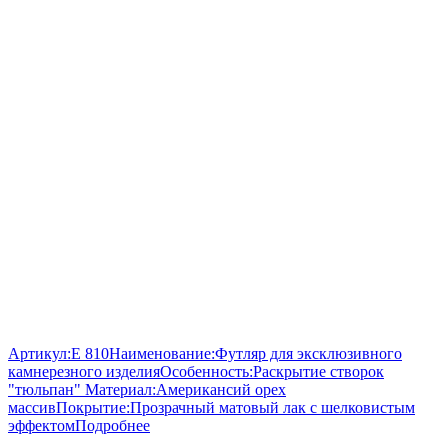
Артикул:
E 810
Наименование:
Футляр для эксклюзивного
камнерезного изделия
Особенность:
Раскрытие створок
"тюльпан"
Материал:
Американсий орех
массив
Покрытие:
Прозрачный матовый лак с шелковистым
эффектом
Подробнее