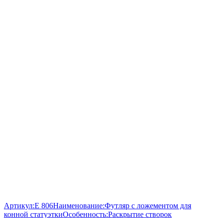
Артикул:
E 806
Наименование:
Футляр с ложементом для
конной статуэтки
Особенность:
Раскрытие створок