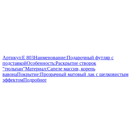
Артикул:
E 803
Наименование:
Подарочный футляр с
подставкой
Особенность:
Раскрытие створок
"тюльпан"
Материал:
Сапеле массив, корень
вавона
Покрытие:
Прозрачный матовый лак с шелковистым
эффектом
Подробнее