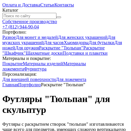
Оплата и Доставка
Статьи
Контакты
Каталог
Собственное производство
+7 (812) 944-90-04
Портфолио:
Разное
Для монет и медалей
Для женских украшений
Для
мужских украшений
Для часов
Хьюмидоры
Для бутылки
Для
ножей
Для оружия
Раскрытие "Тюльпан"
Раскрытие
"Шкафчик"
Шахматные доски
Подставки и плакетки
Материалы и покрытие:
Покрытие
Материалы изделий
Материалы
ложемента
Фурнитура
Персонализация:
Для внешней поверхности
Для ложемента
Главная
Портфолио
Раскрытие "Тюльпан"
Футляры "Тюльпан" для
скульптур
Футляры с раскрытием створок "тюльпан" изготавливаются
чаще всего для предметов, имеющих сложную вертикальную