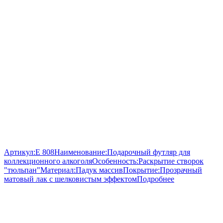
Артикул:
E 808
Наименование:
Подарочный футляр для
коллекционного алкоголя
Особенность:
Раскрытие створок
"тюльпан"
Материал:
Падук массив
Покрытие:
Прозрачный
матовый лак с шелковистым эффектом
Подробнее