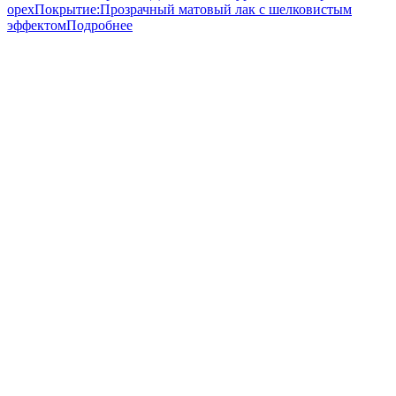
орех
Покрытие:
Прозрачный матовый лак с шелковистым
эффектом
Подробнее