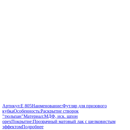
Артикул:
E 805
Наименование:
Футляр для призового
кубка
Особенность:
Раскрытие створок
"тюльпан"
Материал:
МДФ, иск. шпон
орех
Покрытие:
Прозрачный матовый лак с шелковистым
эффектом
Подробнее