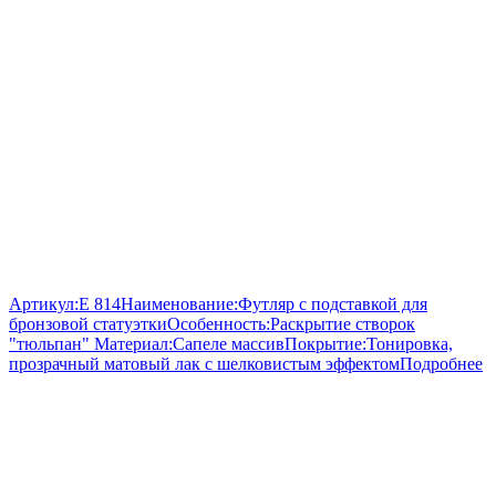
Артикул:
E 814
Наименование:
Футляр с подставкой для
бронзовой статуэтки
Особенность:
Раскрытие створок
"тюльпан"
Материал:
Сапеле массив
Покрытие:
Тонировка,
прозрачный матовый лак с шелковистым эффектом
Подробнее