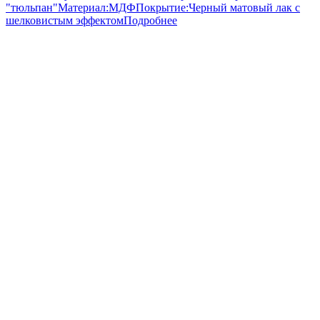
"тюльпан"
Материал:
МДФ
Покрытие:
Черный матовый лак с
шелковистым эффектом
Подробнее