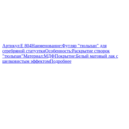
Артикул:
E 804
Наименование:
Футляр "тюльпан" для
серебряной статуэтки
Особенность:
Раскрытие створок
"тюльпан"
Материал:
МДФ
Покрытие:
Белый матовый лак с
шелковистым эффектом
Подробнее