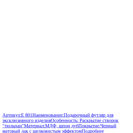
Артикул:
E 801
Наименование:
Подарочный футляр для
эксклюзивного изделия
Особенность:
Раскрытие створок
"тюльпан"
Материал:
МДФ, шпон дуб
Покрытие:
Черный
матовый лак с шелковистым эффектом
Подробнее