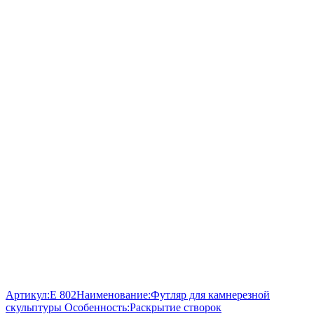
Артикул:
E 802
Наименование:
Футляр для камнерезной
скульптуры
Особенность:
Раскрытие створок