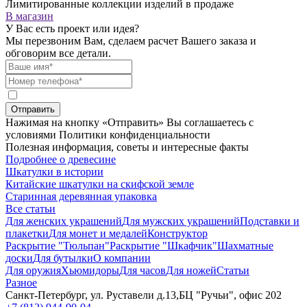
Лимитированные коллекции изделий в продаже
В магазин
У Вас есть проект или идея?
Мы перезвоним Вам, сделаем расчет Вашего заказа и
обговорим все детали.
Отправить
Нажимая на кнопку «Отправить» Вы соглашаетесь с
условиями Политики конфиденциальности
Полезная информация, советы и интересные факты
Подробнее о древесине
Шкатулки в истории
Китайские шкатулки на скифской земле
Старинная деревянная упаковка
Все статьи
Для женских украшений
Для мужских украшений
Подставки и
плакетки
Для монет и медалей
Конструктор
Раскрытие "Тюльпан"
Раскрытие "Шкафчик"
Шахматные
доски
Для бутылки
О компании
Для оружия
Хьюмидоры
Для часов
Для ножей
Статьи
Разное
Санкт-Петербург, ул. Руставели д.13,БЦ "Ручьи", офис 202